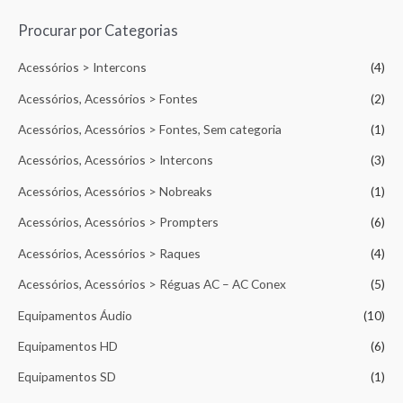
l
d
i
e
a
Procurar por Categorias
5
ç
ã
o
Acessórios > Intercons
(4)
0
d
e
Acessórios, Acessórios > Fontes
(2)
5
Acessórios, Acessórios > Fontes, Sem categoria
(1)
Acessórios, Acessórios > Intercons
(3)
Acessórios, Acessórios > Nobreaks
(1)
Acessórios, Acessórios > Prompters
(6)
Acessórios, Acessórios > Raques
(4)
Acessórios, Acessórios > Réguas AC – AC Conex
(5)
Equipamentos Áudio
(10)
Equipamentos HD
(6)
Equipamentos SD
(1)