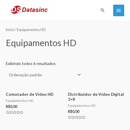
Ir
Menu
Pesquisar
para
o
princi
conteúdo
Início
/ Equipamentos HD
Equipamentos HD
Exibindo todos 6 resultados
Comutador de Vídeo HD
Distribuidor de Vídeo Digital
1×8
Equipamentos HD
Equipamentos HD
R$
0,00
R$
0,00
Avaliação
0
Avaliação
de
0
5
de