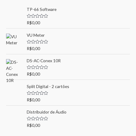
u
TP-66 Software
i
s
A
R$
0,00
v
a
a
l
VU Meter
r
i
a
p
ç
A
R$
0,00
ã
v
o
o
a
0
l
r
DS-AC-Conex 10R
d
i
e
a
:
5
ç
A
R$
0,00
ã
v
o
a
0
l
Split Digital - 2 cartões
d
i
e
a
5
ç
A
R$
0,00
ã
v
o
a
0
l
Distribuidor de Áudio
d
i
e
a
5
ç
A
R$
0,00
ã
v
o
a
0