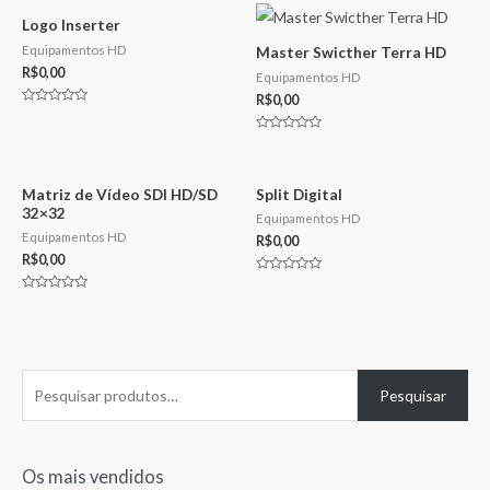
5
Logo Inserter
Equipamentos HD
Master Swicther Terra HD
R$
0,00
Equipamentos HD
R$
0,00
Avaliação
0
de
Avaliação
5
0
de
5
Matriz de Vídeo SDI HD/SD
Split Digital
32×32
Equipamentos HD
Equipamentos HD
R$
0,00
R$
0,00
Avaliação
0
Avaliação
de
0
5
de
5
P
Pesquisar
e
s
q
Os mais vendidos